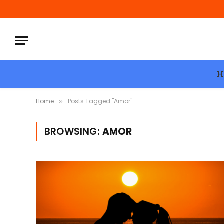
H
Home
Posts Tagged "Amor"
»
BROWSING:
AMOR