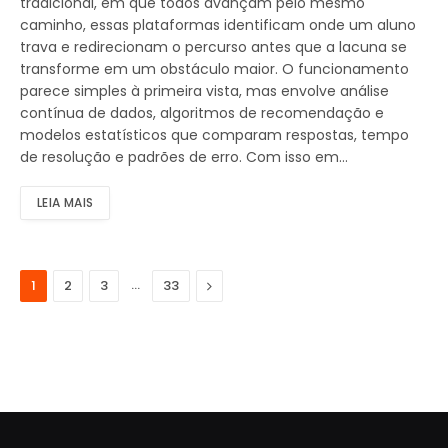
tradicional, em que todos avançam pelo mesmo
caminho, essas plataformas identificam onde um aluno
trava e redirecionam o percurso antes que a lacuna se
transforme em um obstáculo maior. O funcionamento
parece simples à primeira vista, mas envolve análise
contínua de dados, algoritmos de recomendação e
modelos estatísticos que comparam respostas, tempo
de resolução e padrões de erro. Com isso em…
LEIA MAIS
…
Next
1
2
3
33