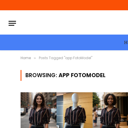
H
Home
Posts Tagged "app FotoModel"
»
BROWSING:
APP FOTOMODEL