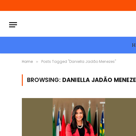
H
Home
Posts Tagged "Daniella Jadão Menezes"
»
BROWSING:
DANIELLA JADÃO MENEZ