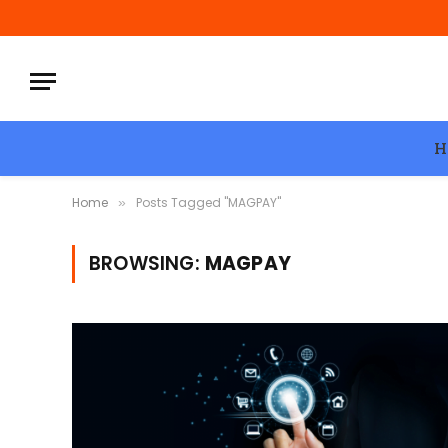
H
Home
Posts Tagged "MAGPAY"
»
BROWSING:
MAGPAY