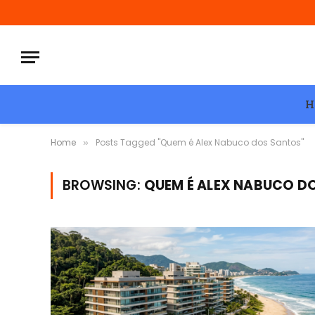
H
Home
Posts Tagged "Quem é Alex Nabuco dos Santos"
»
BROWSING:
QUEM É ALEX NABUCO D