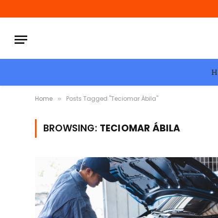
H
Home
Posts Tagged "Teciomar Ábila"
»
BROWSING:
TECIOMAR ÁBILA