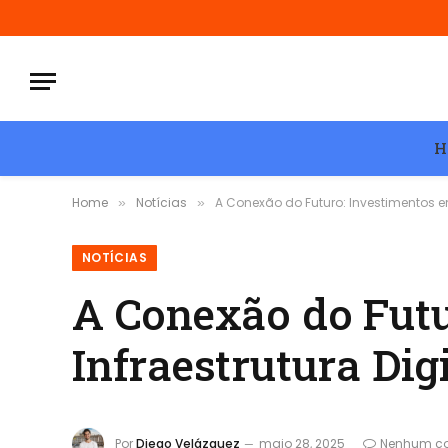
H
Home
Notícias
A Conexão do Futuro: Investimentos em
»
»
NOTÍCIAS
A Conexão do Futu
Infraestrutura Dig
Por
Diego Velázquez
maio 28, 2025
Nenhum co