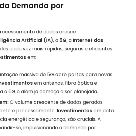
l da Demanda por
processamento de dados cresce
ligência Artificial (IA)
, o
5G
, a
Internet das
des cada vez mais rápidas, seguras e eficientes.
estimentos
em:
antação massiva do 5G abre portas para novas
nvestimentos
em antenas, fibra óptica e
a o 6G e além já começa a ser planejada.
em:
O volume crescente de dados gerados
ento e processamento.
Investimentos
em data
ia energética e segurança, são cruciais. A
andir-se, impulsionando a demanda por