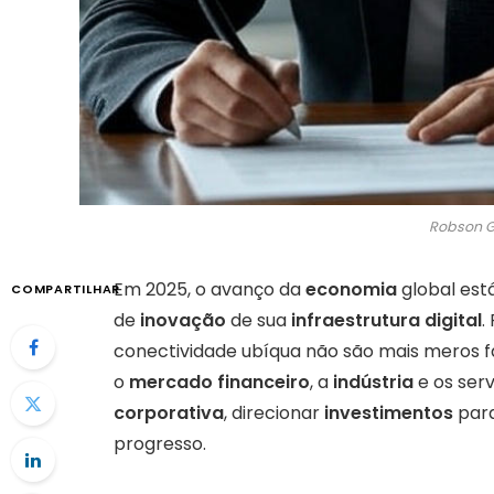
Robson G
Em 2025, o avanço da
economia
global est
COMPARTILHAR
de
inovação
de sua
infraestrutura digital
.
conectividade ubíqua não são mais meros fac
o
mercado financeiro
, a
indústria
e os serv
corporativa
, direcionar
investimentos
para
progresso.