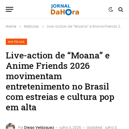
Home
Notícias
Live-action de “Moana” e Anime Friends 2026 movimentam entretenimento no Brasil com estreias e cultura pop em alta
»
»
NOTÍCIAS
Live-action de “Moana” e
Anime Friends 2026
movimentam
entretenimento no Brasil
com estreias e cultura pop
em alta
Por
Diego Velázquez
julho 3, 2026
Updated:
julho 3,