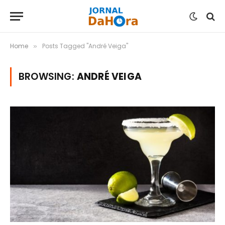
Home
Posts Tagged "André Veiga"
»
BROWSING:
ANDRÉ VEIGA