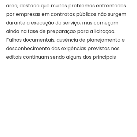
área, destaca que muitos problemas enfrentados
por empresas em contratos públicos não surgem
durante a execução do serviço, mas começam
ainda na fase de preparação para a licitação.
Falhas documentais, ausência de planejamento e
desconhecimento das exigências previstas nos
editais continuam sendo alguns dos principais
fatores responsáveis por inabilitações e
dificuldades operacionais no setor.
O mercado de licitações públicas se tornou mais
técnico, digital e competitivo, exigindo das
empresas organização contínua e domínio das
regras estabelecidas pela nova Lei de Licitações. Ao
longo deste artigo, será possível compreender
quais erros estratégicos mais comprometem a