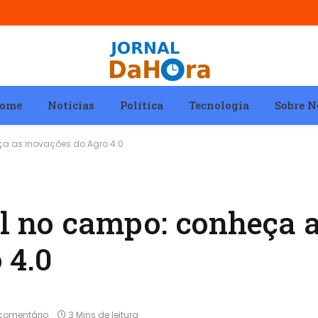
ome
Notícias
Política
Tecnologia
Sobre N
ça as inovações do Agro 4.0
al no campo: conheça 
 4.0
comentário
3 Mins de leitura