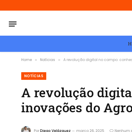
H
Home
Notícias
A revolução digital no campo: conhe
»
»
NOTÍCIAS
A revolução digit
inovações do Agro
Por
Diego Velázquez
março 26, 2025
Nenhum 