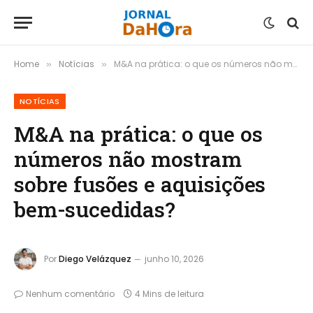
Home
Notícias
M&A na prática: o que os números não mostram sobre fusões e aquisições bem-sucedidas?
»
»
NOTÍCIAS
M&A na prática: o que os
números não mostram
sobre fusões e aquisições
bem-sucedidas?
Por
Diego Velázquez
junho 10, 2026
Nenhum comentário
4 Mins de leitura