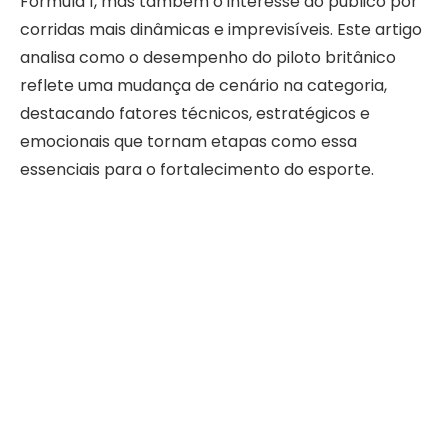
Fórmula 1, mas também o interesse do público por
corridas mais dinâmicas e imprevisíveis. Este artigo
analisa como o desempenho do piloto britânico
reflete uma mudança de cenário na categoria,
destacando fatores técnicos, estratégicos e
emocionais que tornam etapas como essa
essenciais para o fortalecimento do esporte.
A Fórmula 1 vive um momento de transformação.
Após temporadas marcadas por certa
previsibilidade, a categoria tem buscado maior
equilíbrio entre as equipes, o que naturalmente
aumenta o nível de disputa nas pistas. O GP da
China surge como um exemplo claro dessa
evolução. A corrida foi marcada por
ultrapassagens, estratégias variadas e um ritmo
competitivo que manteve a atenção do público do