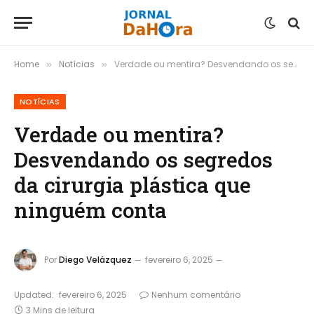
Home
Notícias
Verdade ou mentira? Desvendando os segredos da cirurgia plástica que ninguém conta
»
»
NOTÍCIAS
Verdade ou mentira?
Desvendando os segredos
da cirurgia plástica que
ninguém conta
Por
Diego Velázquez
fevereiro 6, 2025
Updated:
fevereiro 6, 2025
Nenhum comentário
3 Mins de leitura