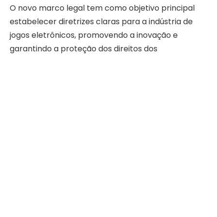
O novo marco legal tem como objetivo principal
estabelecer diretrizes claras para a indústria de
jogos eletrônicos, promovendo a inovação e
garantindo a proteção dos direitos dos
desenvolvedores e consumidores. A
regulamentação também visa atrair investimentos
e estimular a criação de empregos no setor.
Impacto na Indústria
Com a aprovação do marco, espera-se um
impacto positivo na indústria de games, que já é
uma das que mais crescem no mundo. A medida
pode facilitar o acesso a financiamentos e
incentivos fiscais, além de simplificar processos
burocráticos para empresas do setor.