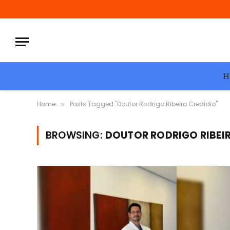
H
Home
Posts Tagged "Doutor Rodrigo Ribeiro Credidio"
»
BROWSING:
DOUTOR RODRIGO RIBEI