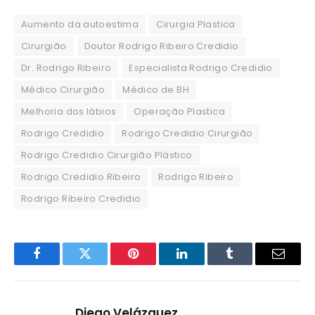
Aumento da autoestima
Cirurgia Plastica
Cirurgião
Doutor Rodrigo Ribeiro Credidio
Dr. Rodrigo Ribeiro
Especialista Rodrigo Credidio
Médico Cirurgião
Médico de BH
Melhoria dos lábios
Operação Plastica
Rodrigo Credidio
Rodrigo Credidio Cirurgião
Rodrigo Credidio Cirurgião Plástico
Rodrigo Credidio Ribeiro
Rodrigo Ribeiro
Rodrigo Ribeiro Credidio
Facebook
Twitter
Pinterest
LinkedIn
Tumblr
Email
Diego Velázquez