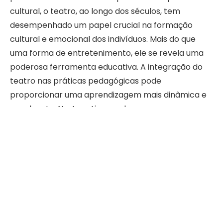
cultural, o teatro, ao longo dos séculos, tem
desempenhado um papel crucial na formação
cultural e emocional dos indivíduos. Mais do que
uma forma de entretenimento, ele se revela uma
poderosa ferramenta educativa. A integração do
teatro nas práticas pedagógicas pode
proporcionar uma aprendizagem mais dinâmica e
envolvente. Neste artigo, exploraremos como o
teatro pode transformar a aprendizagem,
destacando a importância desta forma de arte na
educação.
Leia para saber mais!
Como o teatro estimula a criatividade dos
alunos?