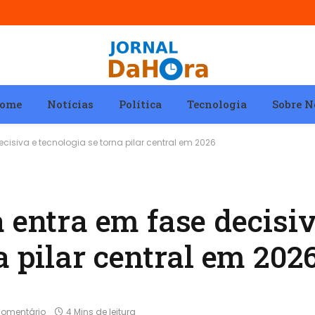
ome
Notícias
Política
Tecnologia
Sobre N
ecisiva e tecnologia se torna pilar central em 2026
 entra em fase decisiv
a pilar central em 202
omentário
4 Mins de leitura