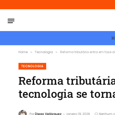
H
Home
Tecnologia
Reforma tributária entra em fase d
»
»
TECNOLOGIA
Reforma tributária
tecnologia se torn
Por
Diego Velázquez
janeiro 19, 2026
Nenhum c