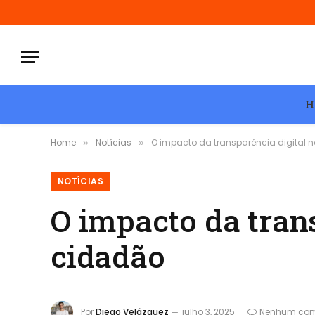
H
Home
Notícias
O impacto da transparência digital 
»
»
NOTÍCIAS
O impacto da tran
cidadão
Por
Diego Velázquez
julho 3, 2025
Nenhum com