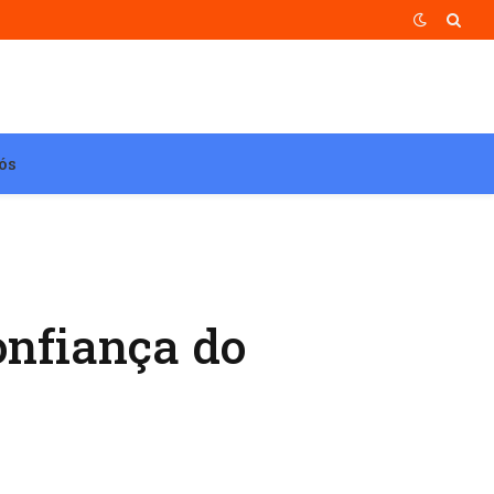
ós
onfiança do