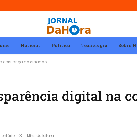
ome
Notícias
Política
Tecnologia
Sobre N
na confiança do cidadão
sparência digital na c
entário
4 Mins de leitura