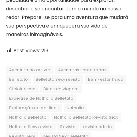
pedalada é uma oportunidade para explorar,
descobrir e se encantar com o mundo ao nosso
redor. Prepare-se para uma aventura que mudará
sua perspectiva e enriquecerá sua vida de
maneiras inimagináveis.
Post Views:
213
Aventura ao ar livre
Aventuras sobre rodas
Belletato
Belletato Sexy revista
Bem-estar físico
Cicloturismo
Dicas de viagem
Expertise de Nathalia Belletato
Exploração de destinos
Nathalia
Nathalia Belletato
Nathalia Belletato Revista Sexy
Nathalia Sexy revista
Revista
revista adulto
Revista Sexy
Revista Sexy Belletato