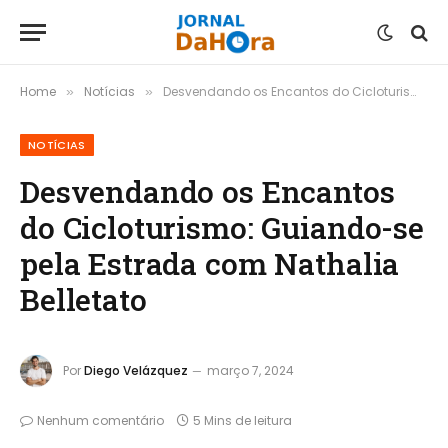
Home
Notícias
Desvendando os Encantos do Cicloturismo: Guiando-se pela Estrada com Nathalia Belletato
»
»
NOTÍCIAS
Desvendando os Encantos
do Cicloturismo: Guiando-se
pela Estrada com Nathalia
Belletato
Por
Diego Velázquez
março 7, 2024
Nenhum comentário
5 Mins de leitura