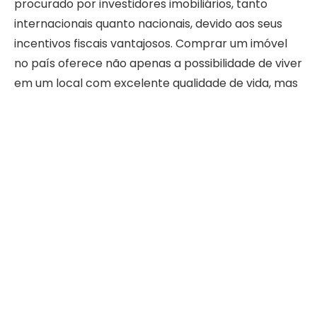
procurado por investidores imobiliários, tanto
internacionais quanto nacionais, devido aos seus
incentivos fiscais vantajosos. Comprar um imóvel
no país oferece não apenas a possibilidade de viver
em um local com excelente qualidade de vida, mas
também uma série de benefícios fiscais que podem
tornar o investimento ainda mais atraente.
Descubra as principais vantagens fiscais ao adquirir
imóveis em Portugal e saiba desde isenções de
impostos até o regime fiscal especial para
residentes estrangeiros.
Quais são as isenções fiscais para quem compra
imóveis em Portugal?
Uma das maiores vantagens fiscais ao comprar um